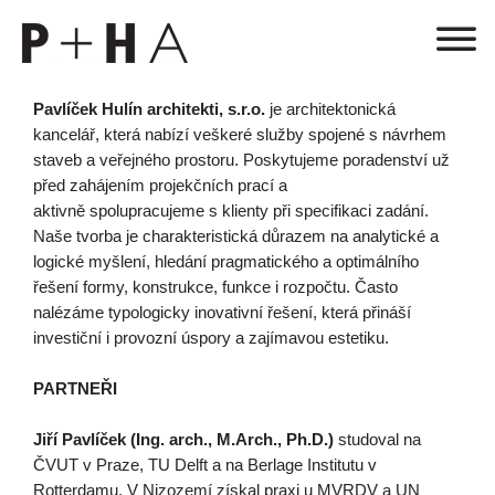
Pavlíček Hulín architekti, s.r.o.
je architektonická
kancelář, která nabízí veškeré služby spojené s návrhem
staveb a veřejného prostoru. Poskytujeme poradenství už
před zahájením projekčních prací a
aktivně spolupracujeme s klienty při specifikaci zadání.
Naše tvorba je charakteristická důrazem na analytické a
logické myšlení, hledání pragmatického a optimálního
řešení formy, konstrukce, funkce i rozpočtu. Často
nalézáme typologicky inovativní řešení, která přináší
investiční i provozní úspory a zajímavou estetiku.
PARTNEŘI
Jiří Pavlíček (Ing. arch., M.Arch., Ph.D.)
studoval na
ČVUT v Praze, TU Delft a na Berlage Institutu v
Rotterdamu. V Nizozemí získal praxi u MVRDV a UN