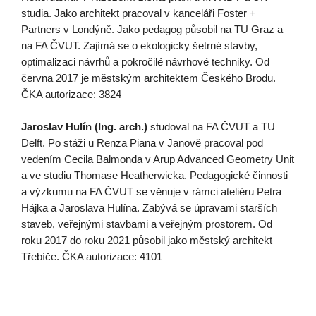
studia. Jako architekt pracoval v kanceláři Foster +
Partners v Londýně. Jako pedagog působil na TU Graz a
na FA ČVUT. Zajímá se o ekologicky šetrné stavby,
optimalizaci návrhů a pokročilé návrhové techniky. Od
června 2017 je městským architektem Českého Brodu.
ČKA autorizace: 3824
Jaroslav Hulín (Ing. arch.)
studoval na FA ČVUT a TU
Delft. Po stáži u Renza Piana v Janově pracoval pod
vedením Cecila Balmonda v Arup Advanced Geometry Unit
a ve studiu Thomase Heatherwicka. Pedagogické činnosti
a výzkumu na FA ČVUT se věnuje v rámci ateliéru Petra
Hájka a Jaroslava Hulína. Zabývá se úpravami starších
staveb, veřejnými stavbami a veřejným prostorem. Od
roku 2017 do roku 2021 působil jako městský architekt
Třebíče. ČKA autorizace: 4101